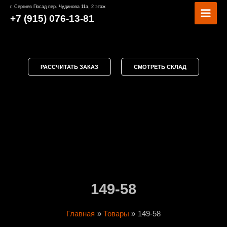
Перейти
MAI
г. Сергиев Посад пер. Чудинова 11а, 2 этаж
к
+7 (915) 076-13-81
MEN
содержимому
РАССЧИТАТЬ ЗАКАЗ
СМОТРЕТЬ СКЛАД
149-58
Главная
Товары
149-58