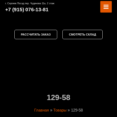
Перейти
MAI
г. Сергиев Посад пер. Чудинова 11а, 2 этаж
к
+7 (915) 076-13-81
MEN
содержимому
РАССЧИТАТЬ ЗАКАЗ
СМОТРЕТЬ СКЛАД
129-58
Главная
Товары
129-58