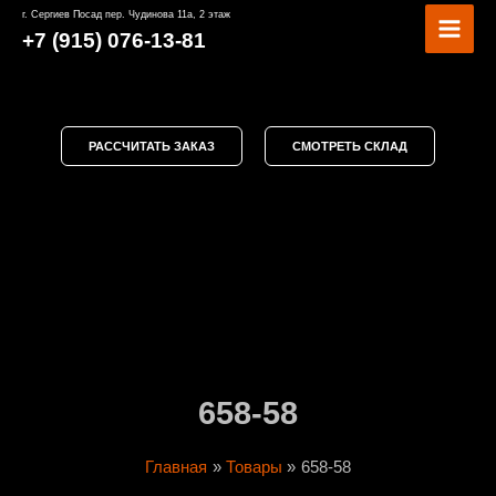
Перейти
MAI
г. Сергиев Посад пер. Чудинова 11а, 2 этаж
к
+7 (915) 076-13-81
MEN
содержимому
РАССЧИТАТЬ ЗАКАЗ
СМОТРЕТЬ СКЛАД
658-58
Главная
Товары
658-58