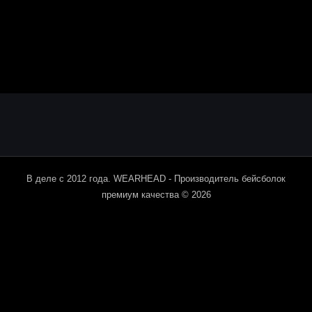
В деле с 2012 года. WEARHEAD - Производитель бейсболок
премиум качества © 2026
Мы используем cookie-файлы для наилучшего представления
нашего сайта. Продолжая использовать этот сайт, вы
соглашаетесь с использованием cookie-файлов.
Принять