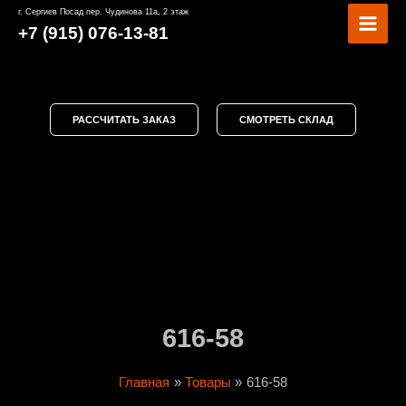
Перейти
MAI
г. Сергиев Посад пер. Чудинова 11а, 2 этаж
к
+7 (915) 076-13-81
MEN
содержимому
РАССЧИТАТЬ ЗАКАЗ
СМОТРЕТЬ СКЛАД
616-58
Главная
Товары
616-58