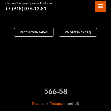
Перейти
MAI
г. Сергиев Посад пер. Чудинова 11а, 2 этаж
к
+7 (915) 076-13-81
MEN
содержимому
РАССЧИТАТЬ ЗАКАЗ
СМОТРЕТЬ СКЛАД
566-58
Главная
Товары
566-58