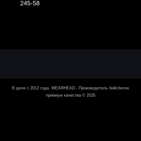
245-58
В деле с 2012 года. WEARHEAD - Производитель бейсболок
премиум качества © 2026
Мы используем cookie-файлы для наилучшего представления
нашего сайта. Продолжая использовать этот сайт, вы
соглашаетесь с использованием cookie-файлов.