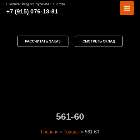
Перейти
MAI
г. Сергиев Посад пер. Чудинова 11а, 2 этаж
к
+7 (915) 076-13-81
MEN
содержимому
РАССЧИТАТЬ ЗАКАЗ
СМОТРЕТЬ СКЛАД
561-60
Главная
Товары
561-60