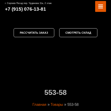
Перейти
MAI
г. Сергиев Посад пер. Чудинова 11а, 2 этаж
к
+7 (915) 076-13-81
MEN
содержимому
РАССЧИТАТЬ ЗАКАЗ
СМОТРЕТЬ СКЛАД
553-58
Главная
Товары
553-58