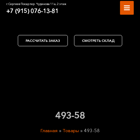
Перейти
MAI
г. Сергиев Посад пер. Чудинова 11а, 2 этаж
к
+7 (915) 076-13-81
MEN
содержимому
РАССЧИТАТЬ ЗАКАЗ
СМОТРЕТЬ СКЛАД
493-58
Главная
Товары
493-58