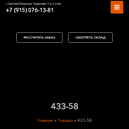
Перейти
MAI
г. Сергиев Посад пер. Чудинова 11а, 2 этаж
к
+7 (915) 076-13-81
MEN
содержимому
РАССЧИТАТЬ ЗАКАЗ
СМОТРЕТЬ СКЛАД
433-58
Главная
Товары
433-58