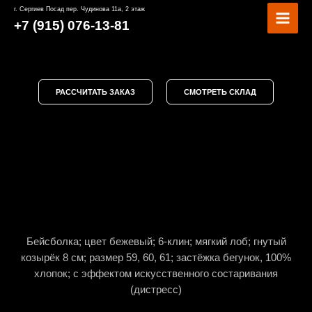
Перейти
MAI
г. Сергиев Посад пер. Чудинова 11а, 2 этаж
к
+7 (915) 076-13-81
MEN
содержимому
РАССЧИТАТЬ ЗАКАЗ
СМОТРЕТЬ СКЛАД
Бейсболка; цвет бежевый; 6-клин; мягкий лоб; гнутый
козырёк 8 см; размер 59, 60, 61; застёжка бегунок, 100%
хлопок; с эффектом искусственного состаривания
(дистресс)