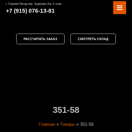
Перейти
MAI
г. Сергиев Посад пер. Чудинова 11а, 2 этаж
к
+7 (915) 076-13-81
MEN
содержимому
РАССЧИТАТЬ ЗАКАЗ
СМОТРЕТЬ СКЛАД
351-58
Главная
Товары
351-58