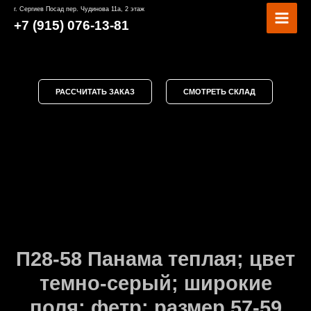
Перейти
MAI
г. Сергиев Посад пер. Чудинова 11а, 2 этаж
к
+7 (915) 076-13-81
MEN
содержимому
РАССЧИТАТЬ ЗАКАЗ
СМОТРЕТЬ СКЛАД
П28-58 Панама теплая; цвет
темно-серый; широкие
поля; фетр; размер 57-59