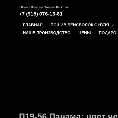
Перейти
г. Сергиев Посад пер. Чудинова 11а, 2 этаж
к
+7 (915) 076-13-81
содержимому
ГЛАВНАЯ
ПОШИВ БЕЙСБОЛОК С НУЛЯ
НАШЕ ПРОИЗВОДСТВО
ЦЕНЫ
ПОДАРО
П19-56 Панама; цвет ч